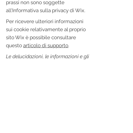
prassi non sono soggette
all’Informativa sulla privacy di Wix.
Per ricevere ulteriori informazioni
sui cookie relativamente al proprio
sito Wix è possibile consultare
questo
articolo di supporto
.
Le delucidazioni, le informazioni e gli
esempi qui forniti sono di natura
generica. Il presente articolo non
costituisce un consulto legale né
una raccomandazione in merito alle
azioni che l’utente è tenuto a
intraprendere. Per ricevere
informazioni complete e assistenza
nella creazione della propria
informativa sui cookie si consiglia di